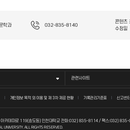
콘텐츠 
문학과
032-835-8140
수정일
관련사이트
신고센
개인정보 목적 외 이용 및 제 3차 제공 현황
기록관리기준표
 아카데미로 119(송도동) 인천대학교 전화:032) 835-8114 / 팩스:032) 835-
L UNIVERSITY. ALL RIGHTS RESERVED.