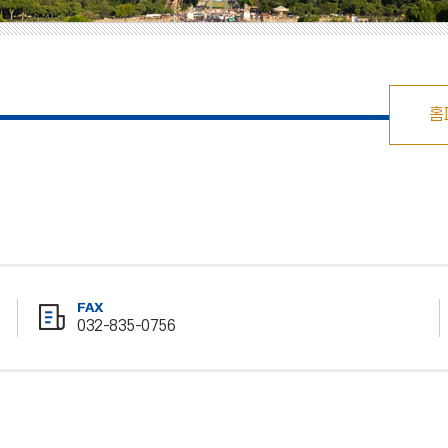
홈
FAX
032-835-0756
팩
스
번
호