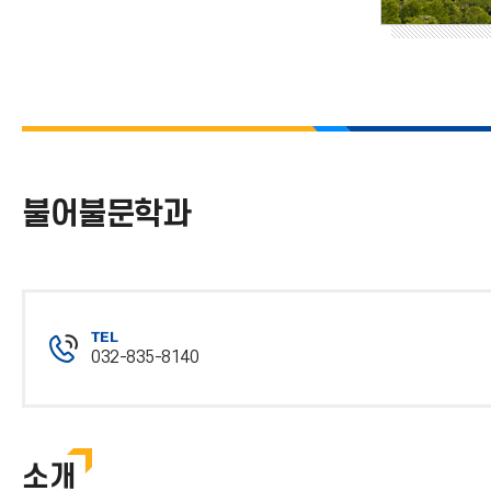
불어불문학과
TEL
032-835-8140
전
화
번
호
소개