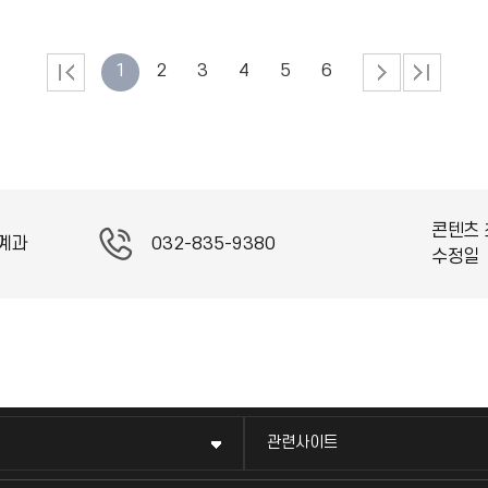
1
2
3
4
5
6
콘텐츠 
계과
032-835-9380
수정일
관련사이트