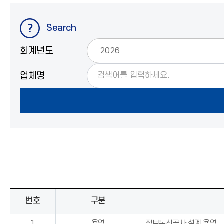
Search
회계년도
업체명
번호
구분
1
용역
정보통신공사 설계 용역