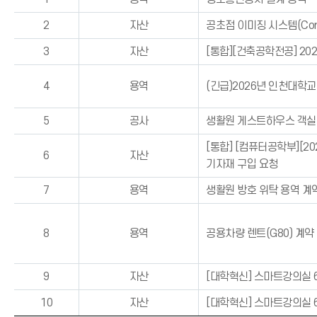
2
자산
공초점 이미징 시스템(Conf
3
자산
[통합][건축공학전공] 20
4
용역
(긴급)2026년 인천대학
5
공사
생활원 게스트하우스 객실
[통합] [컴퓨터공학부][2
6
자산
기자재 구입 요청
7
용역
생활원 방호 위탁 용역 계
8
용역
공용차량 렌트(G80) 계
9
자산
[대학혁신] 스마트강의실 6
10
자산
[대학혁신] 스마트강의실