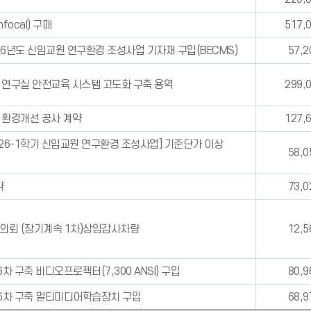
ocal) 구매
517,
26년도 신임교원 연구환경 조성사업 기자재 구입(BECMS)
57,2
교 연구실 안전교육 시스템 고도화 구축 용역
299,
 환경개선 공사 계약
127,
026-1학기 신임교원 연구환경 조성사업] 기준단가 이상
58,0
약
73,0
약 의뢰 (장기계속 1차)상임감사차량
12,5
차 구축 비디오프로젝터(7,300 ANSI) 구입
80,9
 6차 구축 멀티미디어학습장치 구입
68,9