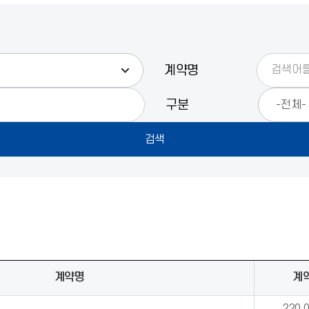
계약명
구분
계약명
계
220,