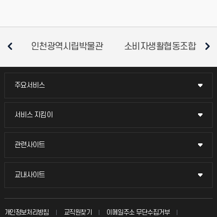
인천광역시립박물관
소비자생활협동조합
평
주요서비스
주요서비스
교무회의방송
서비스 지킴이
서비스 지킴이
교수채용
묻고 답하기
관련사이트
관련사이트
시설예약
불친절신고
국방헬프콜
교내사이트
교내사이트
인터넷증명
자주 묻는 질문(FAQ)
발전기금
교수회
입학안내
개인정보처리방침
교직원찾기
이메일주소 무단수집거부
칭찬마당