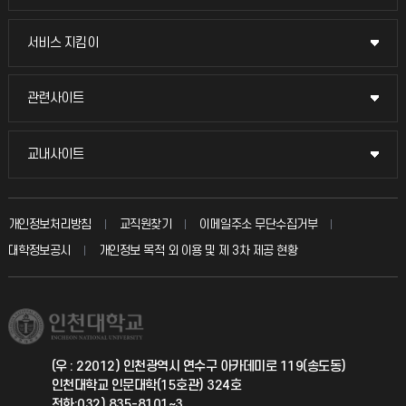
교무회의방송
서비스 지킴이
서비스 지킴이
교수채용
묻고 답하기
관련사이트
관련사이트
시설예약
불친절신고
국방헬프콜
교내사이트
교내사이트
인터넷증명
자주 묻는 질문(FAQ)
발전기금
교수회
입학안내
개인정보처리방침
교직원찾기
이메일주소 무단수집거부
칭찬마당
산학협력단
교육혁신본부
대학정보공시
개인정보 목적 외 이용 및 제 3차 제공 현황
직원채용
학생서비스 지킴이
소비자생활협동조합
국제교류과
취업정보(학생)
총동문회
국제지원과
(우 : 22012) 인천광역시 연수구 아카데미로 119(송도동)
인천대학교 인문대학(15호관) 324호
공자아카데미
전화:032) 835-8101~3